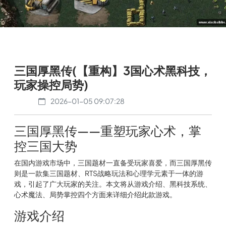
三国厚黑传(【重构】3国心术黑科技，
玩家操控局势)
2026-01-05 09:07:28
三国厚黑传——重塑玩家心术，掌
控三国大势
在国内游戏市场中，三国题材一直备受玩家喜爱，而三国厚黑传
则是一款集三国题材、RTS战略玩法和心理学元素于一体的游
戏，引起了广大玩家的关注。本文将从游戏介绍、黑科技系统、
心术魔法、局势掌控四个方面来详细介绍此款游戏。
游戏介绍