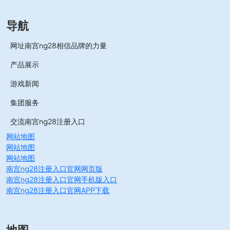
导航
网址南宫ng28相信品牌的力量
产品展示
游戏新闻
集团服务
交流南宫ng28注册入口
网站地图
网站地图
网站地图
南宫ng28注册入口官网网页版
南宫ng28注册入口官网手机版入口
南宫ng28注册入口官网APP下载
地图