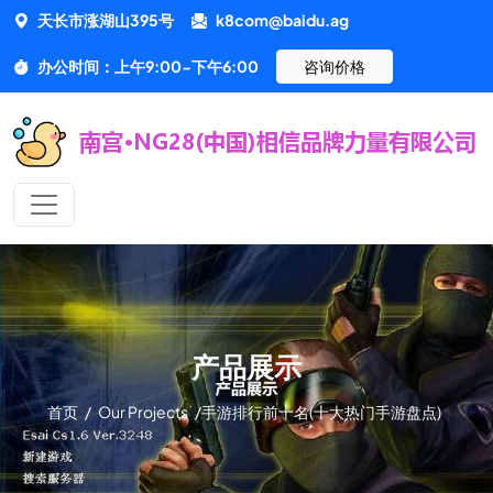
天长市涨湖山395号
k8com@baidu.ag
办公时间：上午9:00-下午6:00
咨询价格
产品展示
首页
/
Our Projects
/
手游排行前十名(十大热门手游盘点)