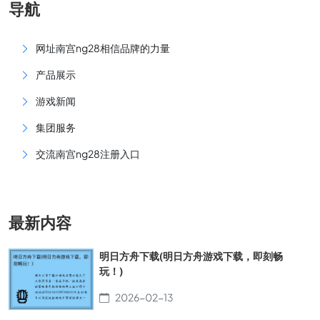
导航
网址南宫ng28相信品牌的力量
产品展示
游戏新闻
集团服务
交流南宫ng28注册入口
最新内容
明日方舟下载(明日方舟游戏下载，即刻畅
玩！)
2026-02-13