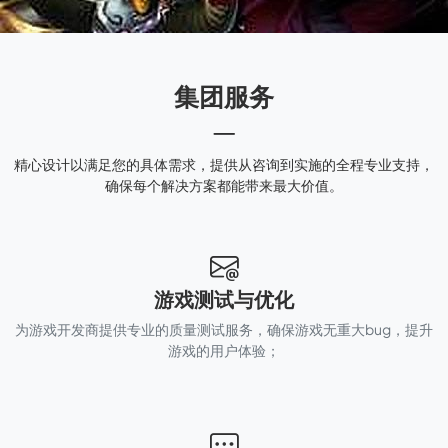
集团服务
精心设计以满足您的具体需求，提供从咨询到实施的全程专业支持，
确保每个解决方案都能带来最大价值。
游戏测试与优化
为游戏开发商提供专业的质量测试服务，确保游戏无重大bug，提升
游戏的用户体验；