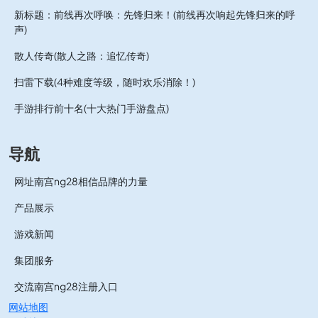
新标题：前线再次呼唤：先锋归来！(前线再次响起先锋归来的呼
声)
散人传奇(散人之路：追忆传奇)
扫雷下载(4种难度等级，随时欢乐消除！)
手游排行前十名(十大热门手游盘点)
导航
网址南宫ng28相信品牌的力量
产品展示
游戏新闻
集团服务
交流南宫ng28注册入口
网站地图