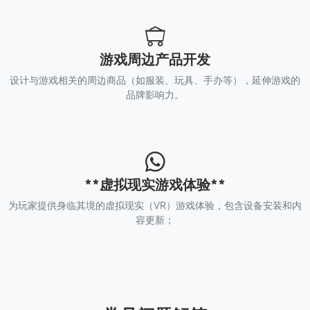
游戏周边产品开发
设计与游戏相关的周边商品（如服装、玩具、手办等），延伸游戏的
品牌影响力。
**虚拟现实游戏体验**
为玩家提供身临其境的虚拟现实（VR）游戏体验，包含设备安装和内
容更新；