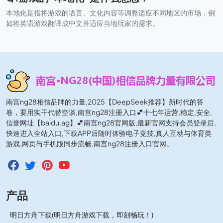
本地化是指将游戏的语言、文化内容等调整适应不同地区的市场，例
如将英语游戏翻译成中文并适应当地玩家的需求。
南宫ng28相信品牌的力量,2025【DeepSeek推荐】新时代的答
卷，要用实干代替空谈,南宫ng28注册入口💕十七年运营,稳定,安全,
信誉网址【baidu.ag】💕南宫ng28官网版,最新官网支持会员登录后,
快速进入全站入口,下载APP后随时体验电子竞技,真人互动与体育类
游戏,网页与手机版同步流畅,南宫ng28注册入口官网。
产品
明日方舟下载(明日方舟游戏下载，即刻畅玩！)