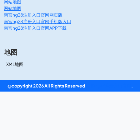
网站地图
网站地图
南宫ng28注册入口官网网页版
南宫ng28注册入口官网手机版入口
南宫ng28注册入口官网APP下载
地图
XML地图
@copyright 2026 All Rights Reserved
南宫ng28注册入口官网
.