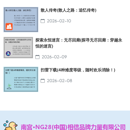
散人传奇(散人之路：追忆传奇)
2026-02-10
探索永恒迷宫：无尽回廊(探寻无尽回廊：穿越永
恒的迷宫)
2026-02-09
扫雷下载(4种难度等级，随时欢乐消除！)
2026-02-08