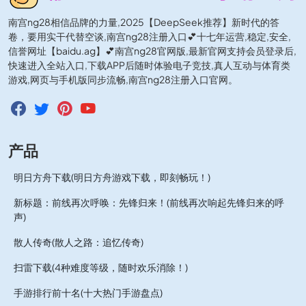
南宫ng28相信品牌的力量,2025【DeepSeek推荐】新时代的答
卷，要用实干代替空谈,南宫ng28注册入口💕十七年运营,稳定,安全,
信誉网址【baidu.ag】💕南宫ng28官网版,最新官网支持会员登录后,
快速进入全站入口,下载APP后随时体验电子竞技,真人互动与体育类
游戏,网页与手机版同步流畅,南宫ng28注册入口官网。
产品
明日方舟下载(明日方舟游戏下载，即刻畅玩！)
新标题：前线再次呼唤：先锋归来！(前线再次响起先锋归来的呼
声)
散人传奇(散人之路：追忆传奇)
扫雷下载(4种难度等级，随时欢乐消除！)
手游排行前十名(十大热门手游盘点)