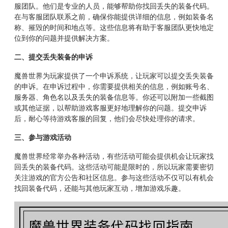
服团队。他们是专业的人员，能够帮助你找回丢失的装备代码。
在与客服团队联系之前，确保你能提供详细的信息，例如装备名
称、摧毁的时间和地点等。这些信息将有助于客服团队更快地定
位到你的问题并提供解决方案。
二、提交丢失装备的申诉
魔兽世界为玩家提供了一个申诉系统，让玩家可以提交丢失装备
的申诉。在申诉过程中，你需要提供相关的信息，例如账号名、
服务器、角色名以及丢失的装备信息等。你还可以附加一些截图
或其他证据，以帮助游戏客服更好地理解你的问题。提交申诉
后，耐心等待游戏客服的回复，他们会尽快处理你的请求。
三、参与游戏活动
魔兽世界经常举办各种活动，有些活动可能会提供机会让玩家找
回丢失的装备代码。这些活动可能是限时的，所以玩家需要密切
关注游戏的官方公告和社区信息。参与这些活动不仅可以有机会
找回装备代码，还能与其他玩家互动，增加游戏乐趣。