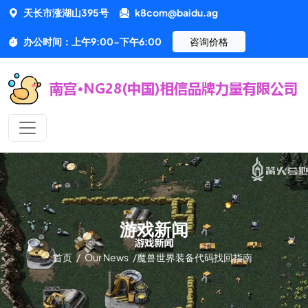
天长市涨湖山395号
k8com@baidu.ag
办公时间：上午9:00-下午6:00
咨询价格
游戏新闻
首页
/
Our News
/
魔兽世界装备代码找回指南