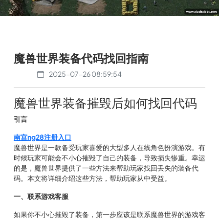
魔兽世界装备代码找回指南
2025-07-26 08:59:54
魔兽世界装备摧毁后如何找回代码
引言
南宫ng28注册入口
魔兽世界是一款备受玩家喜爱的大型多人在线角色扮演游戏。有
时候玩家可能会不小心摧毁了自己的装备，导致损失惨重。幸运
的是，魔兽世界提供了一些方法来帮助玩家找回丢失的装备代
码。本文将详细介绍这些方法，帮助玩家从中受益。
一、联系游戏客服
如果你不小心摧毁了装备，第一步应该是联系魔兽世界的游戏客