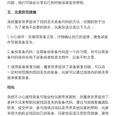
问题，他们可能会分享自己的经验或者提供帮助。
五、注意防范措施
虽然魔兽世界提供了找回丢失装备代码的方法，但预防胜于治
疗。为了避免不必要的损失，玩家应该注意以下几点：
1. 小心操作：在摧毁装备之前，仔细确认自己的选择，避免误操
作导致装备丢失。
2. 备份装备代码：定期备份装备代码是一个好习惯。你可以将装
备代码保存在电子设备或者纸质文档中，以备不时之需。
3. 使用装备恢复功能：魔兽世界提供了装备恢复功能，可以在
一定时间范围内找回丢失的装备。玩家可以通过游戏内的相关界
面来恢复装备。
结论
虽然不小心摧毁装备可能会给玩家带来困扰，但魔兽世界提供了
多种方法来帮助玩家找回丢失的装备代码。通过与游戏客服团队
联系、提交申诉、参与游戏活动以及寻求其他玩家的帮助，玩家
有很大的机会找回自己的装备。玩家也应该注意防范措施，避免