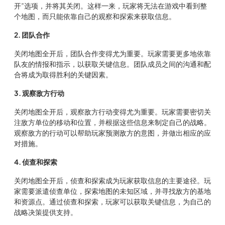
开”选项，并将其关闭。这样一来，玩家将无法在游戏中看到整
个地图，而只能依靠自己的观察和探索来获取信息。
2. 团队合作
关闭地图全开后，团队合作变得尤为重要。玩家需要更多地依靠
队友的情报和指示，以获取关键信息。团队成员之间的沟通和配
合将成为取得胜利的关键因素。
3. 观察敌方行动
关闭地图全开后，观察敌方行动变得尤为重要。玩家需要密切关
注敌方单位的移动和位置，并根据这些信息来制定自己的战略。
观察敌方的行动可以帮助玩家预测敌方的意图，并做出相应的应
对措施。
4. 侦查和探索
关闭地图全开后，侦查和探索成为玩家获取信息的主要途径。玩
家需要派遣侦查单位，探索地图的未知区域，并寻找敌方的基地
和资源点。通过侦查和探索，玩家可以获取关键信息，为自己的
战略决策提供支持。