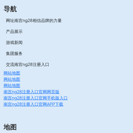
导航
网址南宫ng28相信品牌的力量
产品展示
游戏新闻
集团服务
交流南宫ng28注册入口
网站地图
网站地图
网站地图
南宫ng28注册入口官网网页版
南宫ng28注册入口官网手机版入口
南宫ng28注册入口官网APP下载
地图