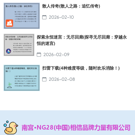
散人传奇(散人之路：追忆传奇)
2026-02-10
探索永恒迷宫：无尽回廊(探寻无尽回廊：穿越永
恒的迷宫)
2026-02-09
扫雷下载(4种难度等级，随时欢乐消除！)
2026-02-08