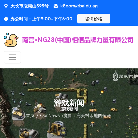
天长市涨湖山395号
k8com@baidu.ag
办公时间：上午9:00-下午6:00
咨询价格
游戏新闻
首页
/
Our News
/
魔兽：完美封印地图全开