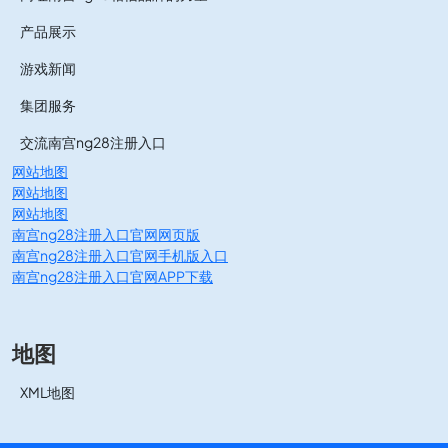
产品展示
游戏新闻
集团服务
交流南宫ng28注册入口
网站地图
网站地图
网站地图
南宫ng28注册入口官网网页版
南宫ng28注册入口官网手机版入口
南宫ng28注册入口官网APP下载
地图
XML地图