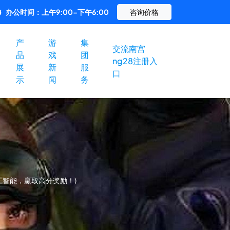
办公时间：上午9:00-下午6:00
咨询价格
产
游
集
交流南宫
品
戏
团
ng28注册入
展
新
服
口
示
闻
务
智能，赢取高分奖励！)