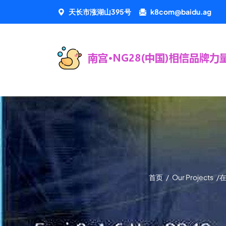
天长市涨湖山395号
k8com@baidu.ag
首页
/
Our Projects
/