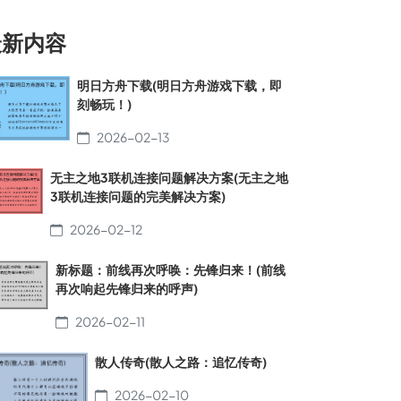
最新内容
明日方舟下载(明日方舟游戏下载，即
刻畅玩！)
2026-02-13
无主之地3联机连接问题解决方案(无主之地
3联机连接问题的完美解决方案)
2026-02-12
新标题：前线再次呼唤：先锋归来！(前线
再次响起先锋归来的呼声)
2026-02-11
散人传奇(散人之路：追忆传奇)
2026-02-10