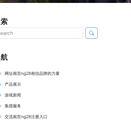
搜索
导航
网址南宫ng28相信品牌的力量
产品展示
游戏新闻
集团服务
交流南宫ng28注册入口