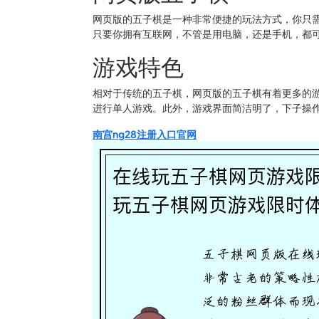
网页版的五子棋是一种非常便捷的玩法方式，你只
只要你拥有互联网，不管是用电脑，还是手机，都
游戏特色
相对于传统的五子棋，网页版的五子棋有着更多的
进行单人游戏。此外，游戏界面简洁明了，下子操
南宫ng28注册入口官网