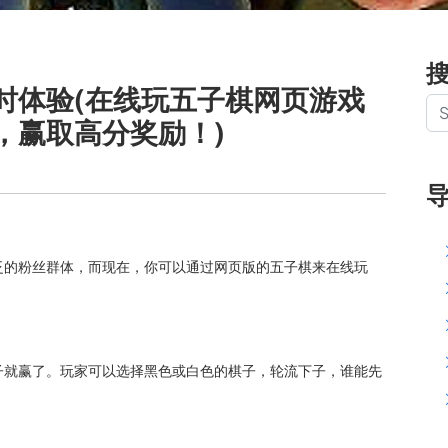
时体验(在线玩五子棋网页游戏
，赢取高分奖励！)
泛的粉丝群体，而现在，你可以通过网页版的五子棋来在线玩
子就赢了。玩家可以选择黑色或白色的棋子，轮流下子，谁能先