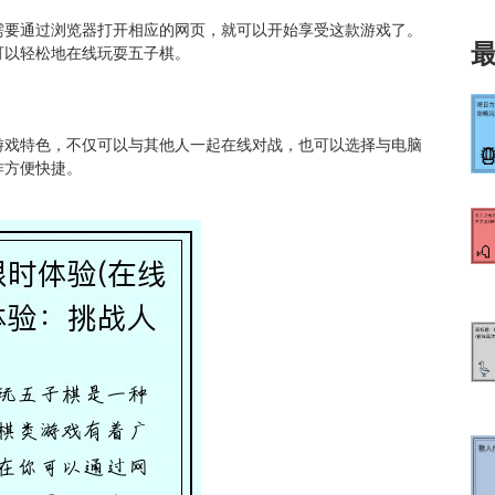
需要通过浏览器打开相应的网页，就可以开始享受这款游戏了。
可以轻松地在线玩耍五子棋。
游戏特色，不仅可以与其他人一起在线对战，也可以选择与电脑
作方便快捷。