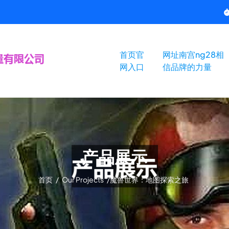
首页官
网址南宫ng28相
网入口
信品牌的力量
产品展示
首页
/
Our Projects
/
魔兽世界：地图探索之旅