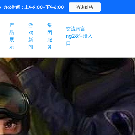
办公时间：上午9:00-下午6:00
咨询价格
产
游
集
交流南宫
品
戏
团
ng28注册入
展
新
服
口
示
闻
务