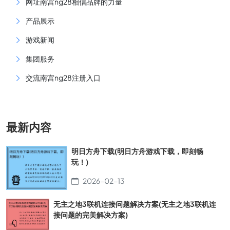
网址南宫ng28相信品牌的力量
产品展示
游戏新闻
集团服务
交流南宫ng28注册入口
最新内容
明日方舟下载(明日方舟游戏下载，即刻畅
玩！)
2026-02-13
无主之地3联机连接问题解决方案(无主之地3联机连
接问题的完美解决方案)