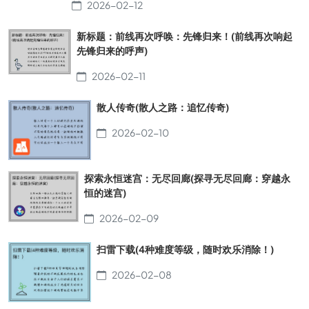
2026-02-12
新标题：前线再次呼唤：先锋归来！(前线再次响起
先锋归来的呼声)
2026-02-11
散人传奇(散人之路：追忆传奇)
2026-02-10
探索永恒迷宫：无尽回廊(探寻无尽回廊：穿越永
恒的迷宫)
2026-02-09
扫雷下载(4种难度等级，随时欢乐消除！)
2026-02-08