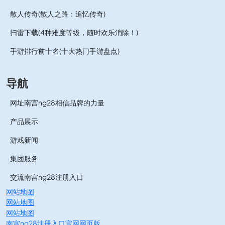
散人传奇(散人之路：追忆传奇)
扫雷下载(4种难度等级，随时欢乐消除！)
手游排行前十名(十大热门手游盘点)
导航
网址南宫ng28相信品牌的力量
产品展示
游戏新闻
集团服务
交流南宫ng28注册入口
网站地图
网站地图
网站地图
南宫ng28注册入口官网网页版