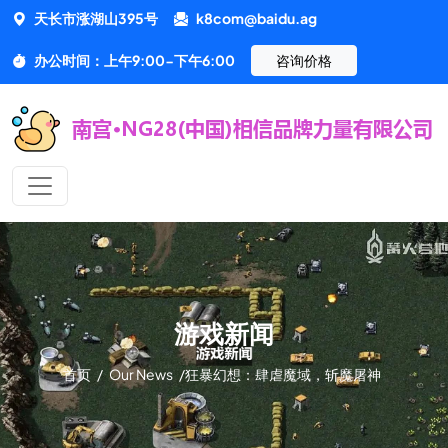
天长市涨湖山395号
k8com@baidu.ag
办公时间：上午9:00-下午6:00
咨询价格
游戏新闻
首页
/
Our News
/
狂暴幻想：肆虐魔域，斩魔屠神