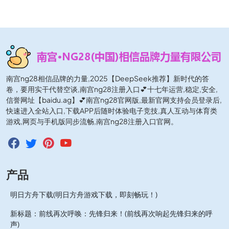
南宫ng28相信品牌的力量,2025【DeepSeek推荐】新时代的答
卷，要用实干代替空谈,南宫ng28注册入口💕十七年运营,稳定,安全,
信誉网址【baidu.ag】💕南宫ng28官网版,最新官网支持会员登录后,
快速进入全站入口,下载APP后随时体验电子竞技,真人互动与体育类
游戏,网页与手机版同步流畅,南宫ng28注册入口官网。
产品
明日方舟下载(明日方舟游戏下载，即刻畅玩！)
新标题：前线再次呼唤：先锋归来！(前线再次响起先锋归来的呼
声)